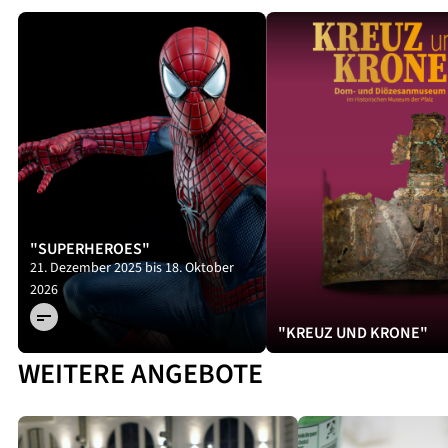
Figurine
„Spider-
Man: No
way
Home“
"SUPERHEROES"
© Foto:
21. Dezember 2025 bis 18. Oktober
Hans-
2026
Georg
Merkel
"KREUZ UND KRONE"
WEITERE ANGEBOTE