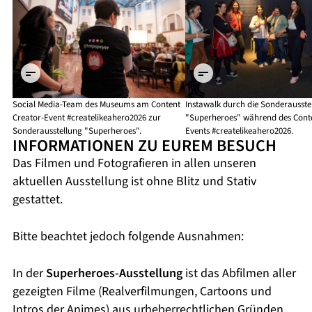
Historisches
Historisches
Museum der
Museum der
Pfalz Speyer
Pfalz Speyer
/ Foto:
/ Foto:
Hans-Georg
Hans-Georg
Merkel
Merkel
Social Media-Team des Museums am Content
Instawalk durch die Sonderausste
Creator-Event #createlikeahero2026 zur
"Superheroes" während des Conte
Sonderausstellung "Superheroes".
Events #createlikeahero2026.
INFORMATIONEN ZU EUREM BESUCH
Das Filmen und Fotografieren in allen unseren
aktuellen Ausstellung ist ohne Blitz und Stativ
gestattet.
Bitte beachtet jedoch folgende Ausnahmen:
In der
Superheroes-Ausstellung
ist das Abfilmen aller
gezeigten Filme (Realverfilmungen, Cartoons und
Intros der Animes) aus urheberrechtlichen Gründen