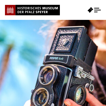
Revue
Seagull 6X6
TLR
©
Historisches
Museum der
Pfalz Speyer