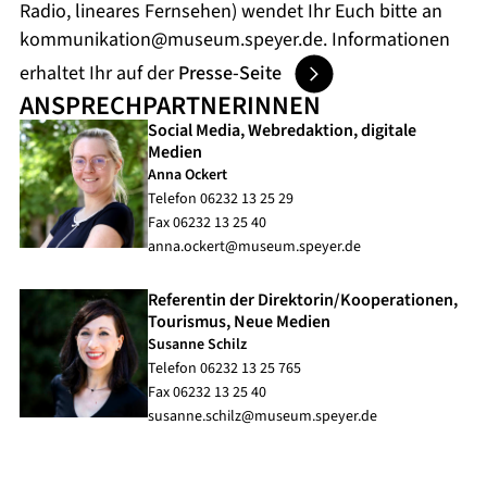
Radio, lineares Fernsehen) wendet Ihr Euch bitte an
kommunikation@museum.speyer.de
. Informationen
erhaltet Ihr auf der
Presse-Seite
ANSPRECHPARTNERINNEN
Social Media, Webredaktion, ­digitale
Medien
Anna Ockert
Telefon
06232 13 25 29
Fax
06232 13 25 40
anna.ockert@museum.speyer.de
Referentin der Direktorin/Kooperationen,
Tourismus, Neue Medien
Susanne Schilz
Telefon
06232 13 25 765
Fax
06232 13 25 40
susanne.schilz@museum.speyer.de