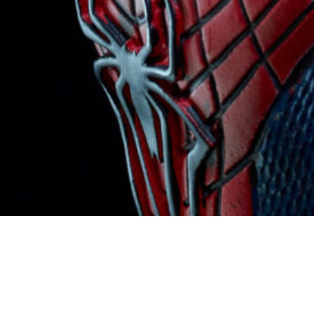
Figurine
„Spider-
Man: No
way
Home“
© Foto:
Hans-
Georg
Merkel.
Nach oben