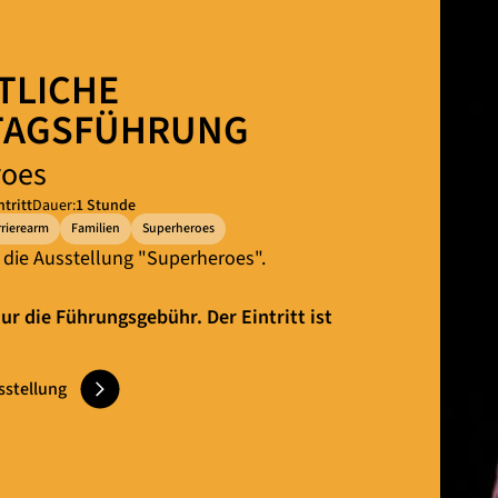
TLICHE
TAGSFÜHRUNG
roes
ntritt
Dauer:
1 Stunde
rrierearm
Familien
Superheroes
 die Ausstellung "Superheroes".
ur die Führungsgebühr. Der Eintritt ist
sstellung