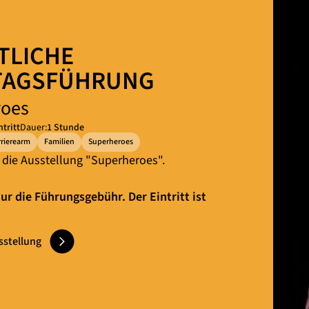
TLICHE
TAGSFÜHRUNG
roes
ntritt
Dauer:
1 Stunde
rrierearm
Familien
Superheroes
 die Ausstellung "Superheroes".
ur die Führungsgebühr. Der Eintritt ist
sstellung