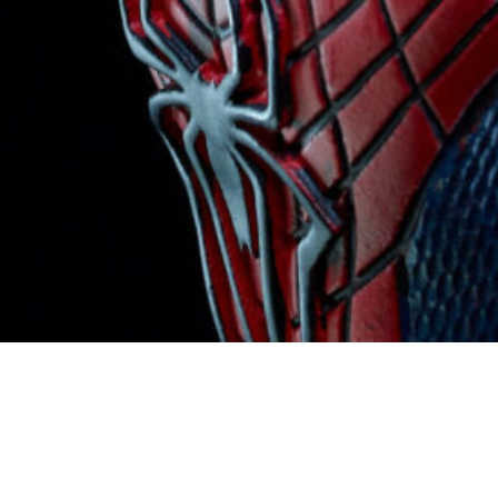
Figurine
„Spider-
Man: No
way
Home“
© Foto:
Hans-
Georg
Merkel.
Nach oben