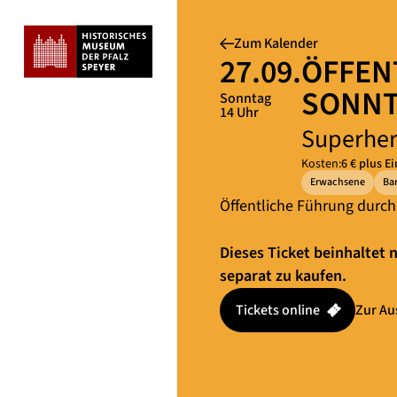
Zum Kalender
27.09.
ÖFFEN
SONN
Sonntag
14 Uhr
Superhe
Kosten:
6 € plus Ei
Erwachsene
Ba
Öffentliche Führung durch
Dieses Ticket beinhaltet n
separat zu kaufen.
Tickets online
Zur Au