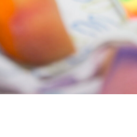
Teaser
Ferienprogramm
© Historisches
Museum der
Pfalz / Carolin
Breckle
Nach oben