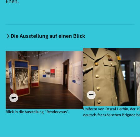
Ehen.
Die Ausstellung auf einen Blick
©
©
Historisches
Historisches
Museum der
Museum der
Pfalz Speyer
Pfalz Speyer
/ Sabrina
/ Sabrina
Albers
Albers
Uniform von Pascal Herbin, der 1
Blick in die Ausstellung "Rendezvous".
deutsch-französischen Brigade bei